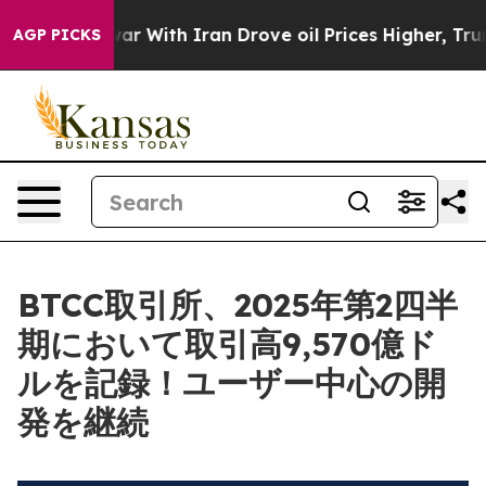
’t
As war With Iran Drove oil Prices Higher, Trump Ga
AGP PICKS
BTCC取引所、2025年第2四半
期において取引高9,570億ド
ルを記録！ユーザー中心の開
発を継続