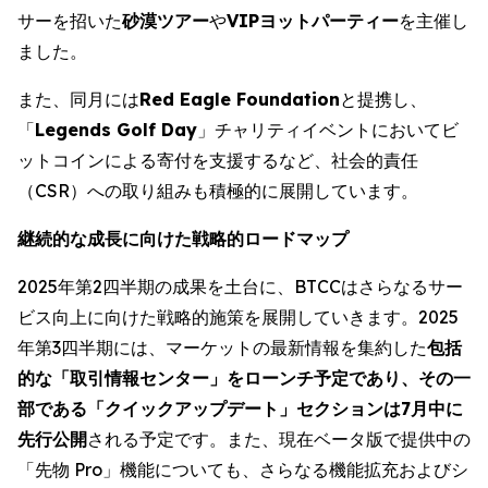
サーを招いた
砂漠ツアー
や
VIPヨットパーティー
を主催し
ました。
また、同月には
Red Eagle Foundation
と提携し、
「
Legends Golf Day
」チャリティイベントにおいてビ
ットコインによる寄付を支援するなど、社会的責任
（CSR）への取り組みも積極的に展開しています。
継続的な成長に向けた戦略的ロードマップ
2025年第2四半期の成果を土台に、BTCCはさらなるサー
ビス向上に向けた戦略的施策を展開していきます。2025
年第3四半期には、マーケットの最新情報を集約した
包括
的な「取引情報センター」をローンチ予定であり、その一
部である「クイックアップデート」セクションは7月中に
先行公開
される予定です。また、現在ベータ版で提供中の
「先物 Pro」機能についても、さらなる機能拡充およびシ