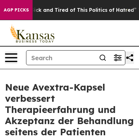
e Are Sick and Tired of This Politics of Hatred”
The St
AGP PICKS
Neue Avextra-Kapsel
verbessert
Therapieerfahrung und
Akzeptanz der Behandlung
seitens der Patienten