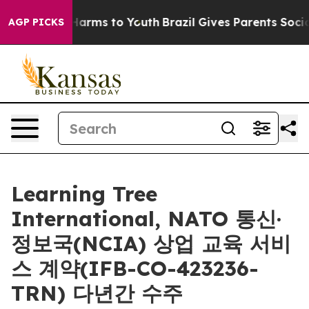
 to Abate Harms to Youth
Brazil Gives Parents Social M
AGP PICKS
Learning Tree
International, NATO 통신·
정보국(NCIA) 상업 교육 서비
스 계약(IFB-CO-423236-
TRN) 다년간 수주