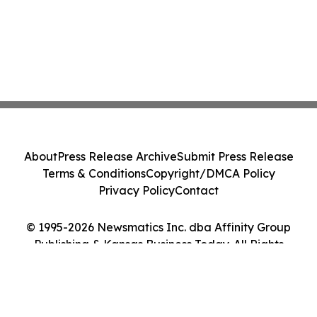
About
Press Release Archive
Submit Press Release
Terms & Conditions
Copyright/DMCA Policy
Privacy Policy
Contact
© 1995-2026 Newsmatics Inc. dba Affinity Group
Publishing & Kansas Business Today. All Rights
Reserved.
Cookie Settings / Your Privacy Choices