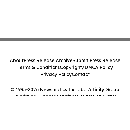
About
Press Release Archive
Submit Press Release
Terms & Conditions
Copyright/DMCA Policy
Privacy Policy
Contact
© 1995-2026 Newsmatics Inc. dba Affinity Group
Publishing & Kansas Business Today. All Rights
Reserved.
Cookie Settings / Your Privacy Choices